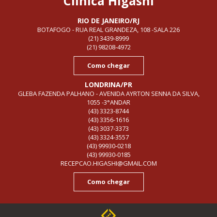
Clínica Higashi
RIO DE JANEIRO/RJ
BOTAFOGO - RUA REAL GRANDEZA, 108 -SALA 226
(21) 3439-8999
(21) 98208-4972
Como chegar
LONDRINA/PR
GLEBA FAZENDA PALHANO - AVENIDA AYRTON SENNA DA SILVA,
1055 -3°ANDAR
(43) 3323-8744
(43) 3356-1616
(43) 3037-3373
(43) 3324-3557
(43) 99930-0218
(43) 99930-0185
RECEPCAO.HIGASHI@GMAIL.COM
Como chegar