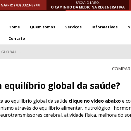
BAIXAR O LIVRO:
NA/PR: (43) 3323-8744
O CAMINHO DA MEDICINA REGENERATIVA
Home
Quem somos
Serviços
Informativos
N
Contato
GLOBAL ...
COMPART
equilíbrio global da saúde?
ca ao equilíbrio global da saúde
clique no vídeo abaixo
e c
anismo através do equilíbrio alimentar, nutrológico , hormon
eurotransmissores cerebral, atividade física, melhora do son