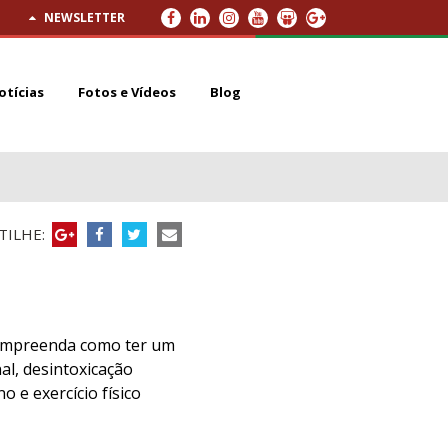
NEWSLETTER
otícias
Fotos e Vídeos
Blog
ILHE:
ompreenda como ter um
al, desintoxicação
o e exercício físico