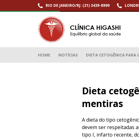
RIO DE JANEIRO/RJ: (21) 3439-8999
LONDRI
Dieta cetogênica para o emagrecimento: verdades e mentiras
HOME
NOTÍCIAS
DIETA CETOGÊNICA PARA O
Dieta cetog
mentiras
A dieta do tipo cetogêni
devem ser respeitadas as
tipo I, infarto recente,