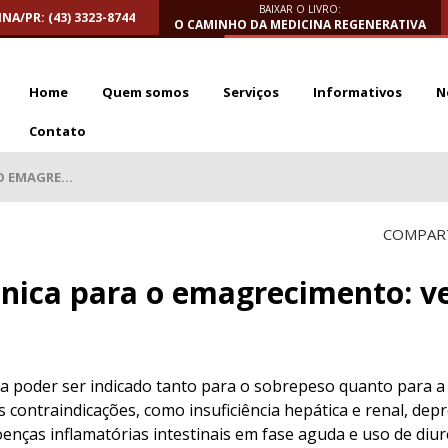
BAIXAR O LIVRO:
NA/PR: (43) 3323-8744
O CAMINHO DA MEDICINA REGENERATIVA
Home
Quem somos
Serviços
Informativos
N
Contato
 EMAGRE...
COMPART
ênica para o emagrecimento: v
ca poder ser indicado tanto para o sobrepeso quanto para a
 contraindicações, como insuficiência hepática e renal, dep
 doenças inflamatórias intestinais em fase aguda e uso de diu