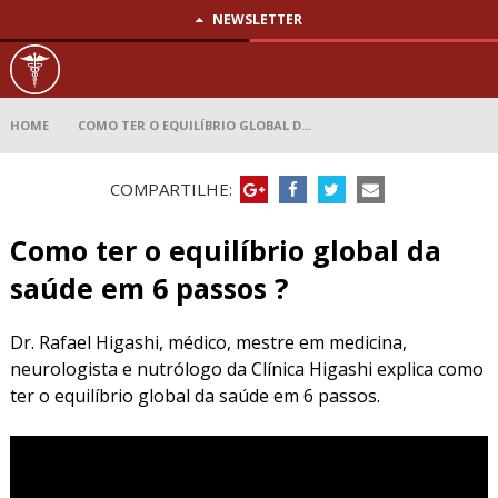
NEWSLETTER
Como ter
o
equilíbrio
global da
saúde em
6 passos ?
HOME
COMO TER O EQUILÍBRIO GLOBAL D...
COMPARTILHE:
Como ter o equilíbrio global da
saúde em 6 passos ?
Dr. Rafael Higashi, médico, mestre em medicina,
neurologista e nutrólogo da Clínica Higashi explica como
ter o equilíbrio global da saúde em 6 passos.