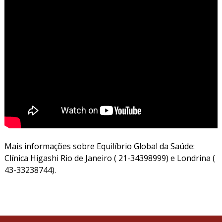
Mais informações sobre Equilíbrio Global da Saúde:
Clínica Higashi Rio de Janeiro ( 21-34398999) e Londrina (
43-33238744).