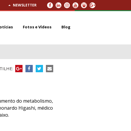
NEWSLETTER
otícias
Fotos e Vídeos
Blog
ILHE:
aumento do metabolismo,
eonardo Higashi, médico
aixo.