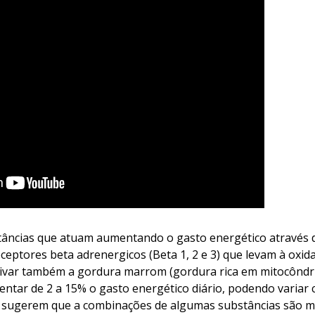
ncias que atuam aumentando o gasto energético através d
ceptores beta adrenergicos (Beta 1, 2 e 3) que levam à oxi
ivar também a gordura marrom (gordura rica em mitocôndri
tar de 2 a 15% o gasto energético diário, podendo variar
s sugerem que a combinações de algumas substâncias são ma