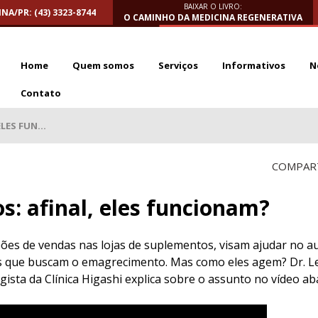
BAIXAR O LIVRO:
NA/PR: (43) 3323-8744
O CAMINHO DA MEDICINA REGENERATIVA
Home
Quem somos
Serviços
Informativos
N
Contato
LES FUN...
COMPART
: afinal, eles funcionam?
ões de vendas nas lojas de suplementos, visam ajudar no 
s que buscam o emagrecimento. Mas como eles agem? Dr. L
ista da Clínica Higashi explica sobre o assunto no vídeo ab