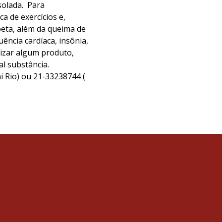
solada. Para
ca de exercícios e,
beta, além da queima de
ência cardíaca, insônia,
lizar algum produto,
al substância.
i Rio) ou 21-33238744 (