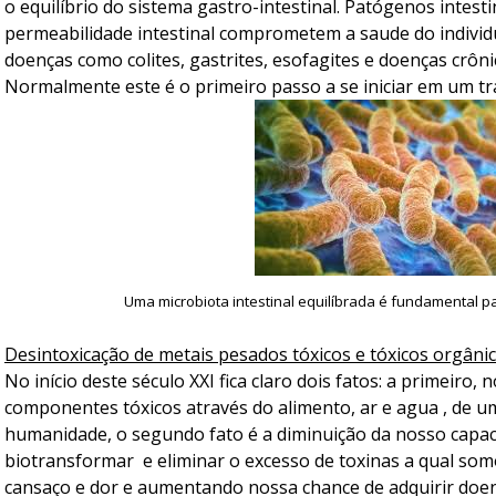
o equilíbrio do sistema gastro-intestinal. Patógenos intesti
permeabilidade intestinal comprometem a saude do individu
doenças como colites, gastrites, esofagites e doenças crôn
Normalmente este é o primeiro passo a se iniciar em um tr
Uma microbiota intestinal equilíbrada é fundamental pa
Desintoxicação de metais pesados tóxicos e tóxicos orgâni
No início deste século XXI fica claro dois fatos: a primeiro
componentes tóxicos através do alimento, ar e agua , de u
humanidade, o segundo fato é a diminuição da nosso capa
biotransformar e eliminar o excesso de toxinas a qual s
cansaço e dor e aumentando nossa chance de adquirir doen