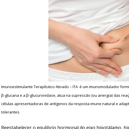
Imunoestimulante Terapêutico Ativado – ITA é um imunomodulador form
β-glucana e a β-glucuronidase, atua na supressão (ou anergia) das rea
células apresentadoras de antígenos da resposta imune natural e adapta
tolerantes.
Reestabelecer o equlibrio hormonal do eixo hipotálamo, hipo