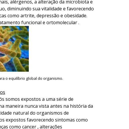
nais, alérgenos, a alteração da microbiota e
o, diminuindo sua vitalidade e favorecendo
icas como artrite, depressão e obesidade.
atamento funcional e ortomolecular .
ra o equilíbrio global do organismo.
cos
, nós somos expostos a uma série de
ma maneira nunca vista antes na história da
cidade natural do organismos de
omos expostos favorecendo sintomas como
ças como cancer , alterações