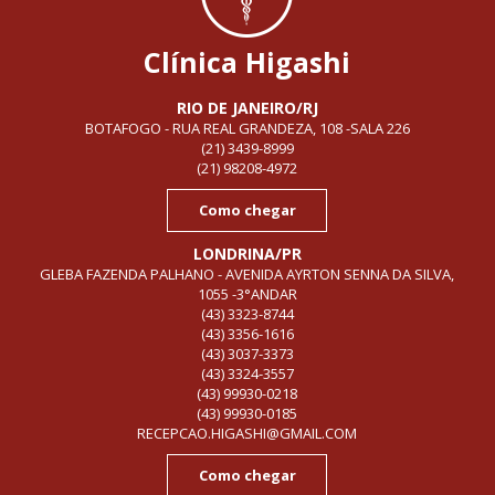
Clínica Higashi
RIO DE JANEIRO/RJ
BOTAFOGO - RUA REAL GRANDEZA, 108 -SALA 226
(21) 3439-8999
(21) 98208-4972
Como chegar
LONDRINA/PR
GLEBA FAZENDA PALHANO - AVENIDA AYRTON SENNA DA SILVA,
1055 -3°ANDAR
(43) 3323-8744
(43) 3356-1616
(43) 3037-3373
(43) 3324-3557
(43) 99930-0218
(43) 99930-0185
RECEPCAO.HIGASHI@GMAIL.COM
Como chegar